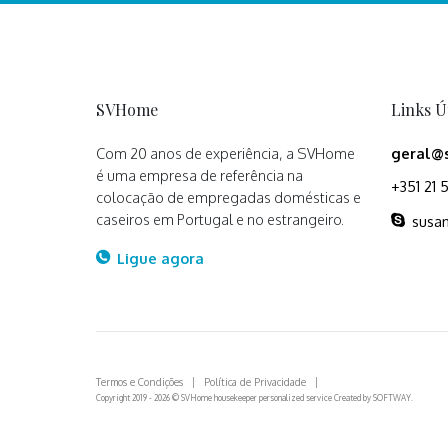
SVHome
Links Ú
Com 20 anos de experiência, a SVHome
geral@
é uma empresa de referência na
+351 21 
colocação de empregadas domésticas e
caseiros em Portugal e no estrangeiro.
susan
Ligue agora
Termos e Condições
|
Política de Privacidade
|
Copyright 2019 - 2026 © SVHome housekeeper personalized service Created by
SOFTWAY
.