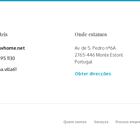
teis
Onde estamos
svhome.net
Av. de S. Pedro nº6A
2765-446 Monte Estoril
595 1130
Portugal
a.villa61
Obter direcções
Quem somos
Serviços
Procuro empr